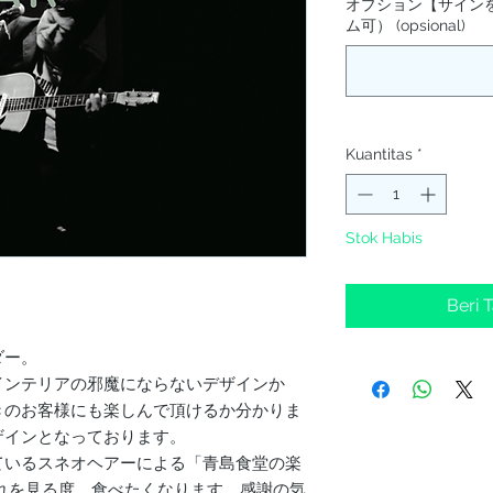
オプション【サイン
ム可） (opsional)
Kuantitas
*
Stok Habis
Beri 
ダー。
インテリアの邪魔にならないデザインか
きのお客様にも楽しんで頂けるか分かりま
ザインとなっております。
ているスネオヘアーによる「青島食堂の楽
これを見る度、食べたくなります、感謝の気