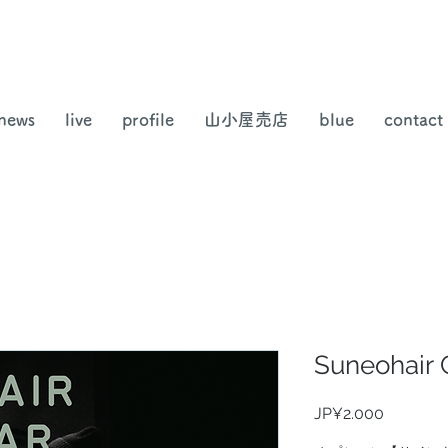
news
live
profile
山小屋売店
blue
contact
Suneohair 
Harga
JP¥2.000