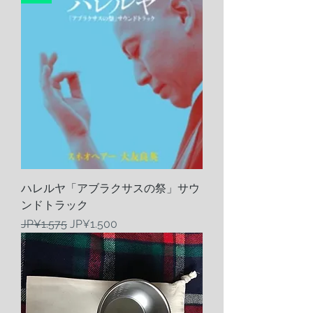
ハレルヤ「アブラクサスの祭」サウ
ンドトラック
Harga Reguler
Harga Promosi
JP¥1.575
JP¥1.500