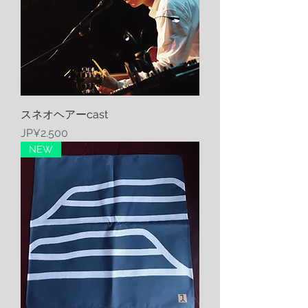
スネオヘアーcast
Harga
JP¥2.500
NEW