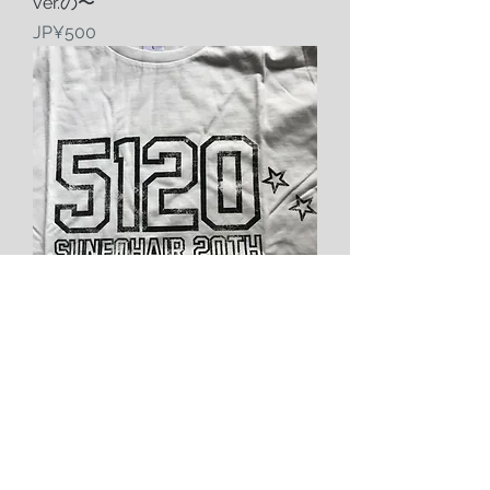
ver.の〜
Harga
JP¥500
5120WHITEあるあるver. T-Shirts
Harga
JP¥3.000